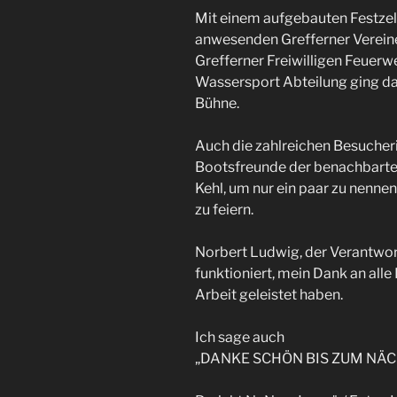
Mit einem aufgebauten Festzel
anwesenden Grefferner Verein
Grefferner Freiwilligen Feuerw
Wassersport Abteilung ging 
Bühne.
Auch die zahlreichen Besuche
Bootsfreunde der benachbarte
Kehl, um nur ein paar zu nennen
zu feiern.
Norbert Ludwig, der Verantwort
funktioniert, mein Dank an alle 
Arbeit geleistet haben.
Ich sage auch
„DANKE SCHÖN BIS ZUM NÄC