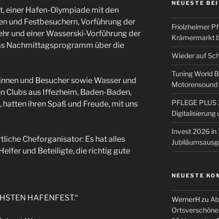
NEUESTE BE
t, einer Hafen-Olympiade mit den
en und Festbesuchern, Vorführung der
Friolzheimer Pf
ehr und einer Wasserski-Vorführung der
Krämermarkt b
das Nachmittagsprogramm über die
Wieder auf Sc
Tuning World 
rinnen und Besucher sowie Wasser und
Motorensound u
n Clubs aus Iffezheim, Baden-Baden,
PFLEGE PLUS 2
, hatten ihren Spaß und Freude, mit uns
Digitalisierun
Invest 2026 in 
liche Cheforganisator: Es hat alles
Jubiläumsausg
Helfer und Beteiligte, die richtig gute
NEUESTE KO
HSTEN HAFENFEST.“
WernerH
zu
Ab
Ortsverschöne