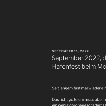
VERÖFFENTLICHT
SEPTEMBER 11, 2022
AM
September 2022, d
Hafenfest beim Mo
Seit langem fast mal wieder e
Das richtige feiern muss aber 
ein wenig coronageschädigt. U