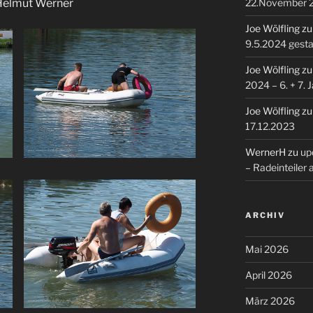
22.November 
 Helmut Werner
Joe Wölfling
z
9.5.2024 gesta
Joe Wölfling
z
2024 – 6. + 7. 
Joe Wölfling
z
17.12.2023
WernerH
zu
upd
– Radeinteiler
ARCHIV
Mai 2026
April 2026
März 2026