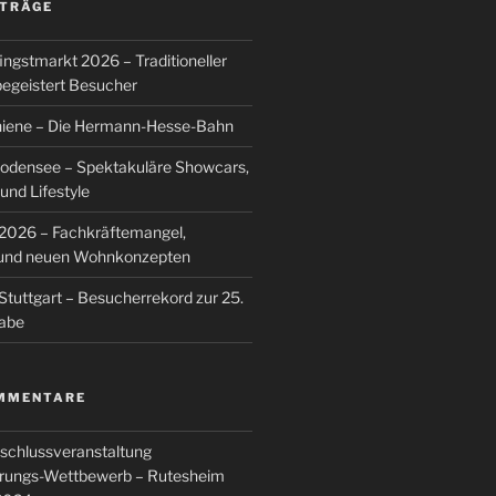
ITRÄGE
ingstmarkt 2026 – Traditioneller
egeistert Besucher
hiene – Die Hermann-Hesse-Bahn
Bodensee – Spektakuläre Showcars,
nd Lifestyle
026 – Fachkräftemangel,
g und neuen Wohnkonzepten
Stuttgart – Besucherrekord zur 25.
abe
MMENTARE
schlussveranstaltung
rungs-Wettbewerb – Rutesheim