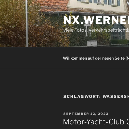
Zum
Inhalt
NX.WERNE
springen
viele Fotos, Verkehrsbeiträcht
Willkommen auf der neuen Seite (N
SCHLAGWORT:
WASSERS
VERÖFFENTLICHT
SEPTEMBER 12, 2023
AM
Motor-Yacht-Club G