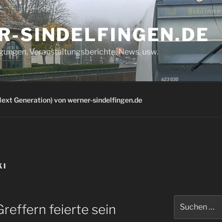
R-SINDELFINGEN.DE
igungen, Veranstaltungsberichte, News, usw.
ext Generation) von werner-sindelfingen.de
KI
Suchen
reffern feierte sein
nach: