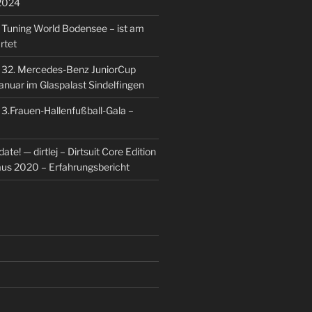
2024
u
Tuning World Bodensee – ist am
rtet
u
32. Mercedes-Benz JuniorCup
Januar im Glaspalast Sindelfingen
u
3.Frauen-Hallenfußball-Gala –
ate! — dirtlej – Dirtsuit Core Edition
 aus 2020 – Erfahrungsbericht