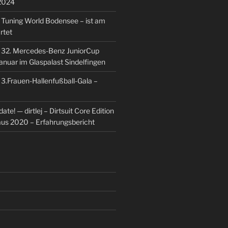
2024
u
Tuning World Bodensee – ist am
rtet
u
32. Mercedes-Benz JuniorCup
Januar im Glaspalast Sindelfingen
u
3.Frauen-Hallenfußball-Gala –
ate! — dirtlej – Dirtsuit Core Edition
 aus 2020 – Erfahrungsbericht