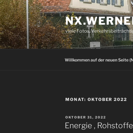
Zum
Inhalt
NX.WERNE
springen
viele Fotos, Verkehrsbeiträcht
Willkommen auf der neuen Seite (N
MONAT:
OKTOBER 2022
VERÖFFENTLICHT
OKTOBER 31, 2022
AM
Energie , Rohstoff