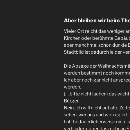
Aber bleiben wir beim Th
Vieler Ort reicht das weniger an
Kirchen oder berühmte Gebäude
aber manchmal schon dunkle 
Stadtbild ist dadurch leider v
Die Absage der Weihnachtsmä
werden bestimmt noch kommen.
ich aber noch gar nicht anspr
werden.
(… bitte nicht lachen) das wichti
Bürger.
Nein, ich will nicht auf alte Zei
sehen, wer uns und wie regiert. 
halt bedauerlicherweise nicht s
verhindern, aber das mehr an