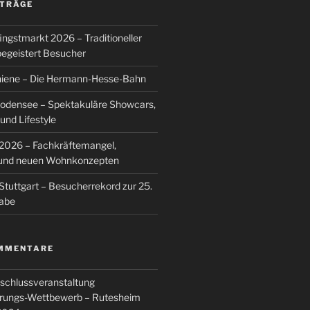
ITRÄGE
ingstmarkt 2026 – Traditioneller
egeistert Besucher
hiene – Die Hermann-Hesse-Bahn
Bodensee – Spektakuläre Showcars,
nd Lifestyle
026 – Fachkräftemangel,
g und neuen Wohnkonzepten
Stuttgart – Besucherrekord zur 25.
abe
MMENTARE
schlussveranstaltung
rungs-Wettbewerb – Rutesheim