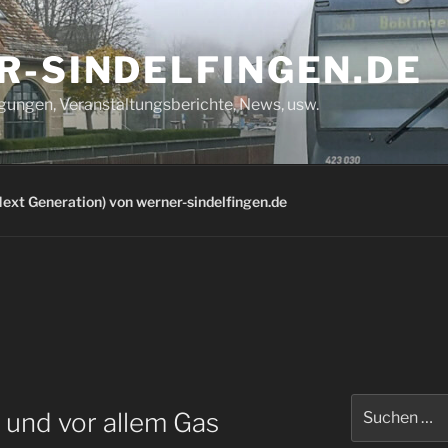
R-SINDELFINGEN.DE
igungen, Veranstaltungsberichte, News, usw.
ext Generation) von werner-sindelfingen.de
Suchen
e und vor allem Gas
nach: