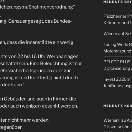
NEUESTE BE
gssicherungsmaßnahmenverodnung“
)
Friolzheimer Pf
erung. Genauer gesagt, das Bundes-
Krämermarkt b
Wieder auf Sc
len, dass die Innenstädte ein wenig
Tuning World 
Motorensound u
hts von 22 bis 16 Uhr Werbeanlagen
PFLEGE PLUS 2
schaltet sein. Eine Beleuchtung ist nur
Digitalisierun
kehrssicherheitsgründen oder zur
dig ist und kurzfristig nicht durch
Invest 2026 in 
rden kann.“
Jubiläumsausg
hen Gebäuden und auch in Firmen die
oder auch weniger) gesenkt werden.
NEUESTE KO
ter nicht mehr werden.
WernerH
zu
Ab
Ortsverschöne
gegenüber.