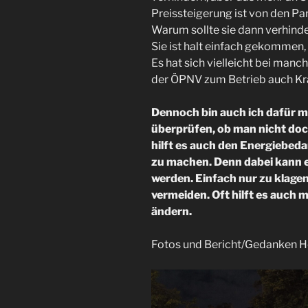
Preissteigerung ist von den Pa
Warum sollte sie dann verhind
Sie ist halt einfach gekommen,
Es hat sich vielleicht bei man
der ÖPNV zum Betrieb auch Kra
Dennoch bin auch ich dafür m
überprüfen, ob man nicht doch
hilft es auch den Energiebeda
zu machen. Denn dabei kann e
werden. Einfach nur zu klage
vermeiden. Oft hilft es auch
ändern.
Fotos und Bericht/Gedanken 