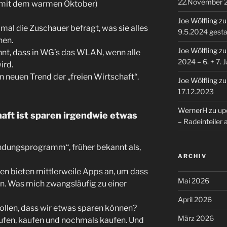
22.November 
ck mit dem warmen Oktober)
Joe Wölfling
z
l die Zuschauer befragt, was sie alles
9.5.2024 gesta
hen.
Joe Wölfling
z
nt, dass in WG’s das WLAN, wenn alle
2024 – 6. + 7. 
ird.
n neuen Trend der „freien Wirtschaft“.
Joe Wölfling
z
17.12.2023
WernerH
zu
upd
haft ist sparen irgendwie etwas
– Radeinteiler
ndungsprogramm“, früher bekannt als,
ARCHIV
en bieten mittlerweile Apps an, um dass
Mai 2026
n. Was mich zwangsläufig zu einer
April 2026
ollen, dass wir etwas sparen können?
März 2026
kaufen, kaufen und nochmals kaufen. Und