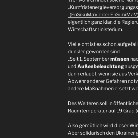
„Kurzfristenergieversorgun
(
EnSikuMaV oder EnSimiMaV
eigentlich ganz klar, die Regi
Wirtschaftsministerium.
Vielleicht ist es schon aufgefal
dunkler geworden sind.
„Seit 1. September
müssen
nac
und
Außenbeleuchtung
ausge
dann erlaubt, wenn sie aus Ver
Abwehr anderer Gefahren notwen
andere Maßnahmen ersetzt we
Des Weiteren soll in öffentlic
Raumtemperatur auf 19 Grad (
Also gemütlich wird dieser Win
Aber solidarisch den Ukrainer 