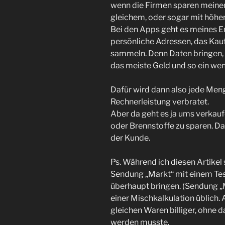
wenn die Firmen sparen meinen,
gleichem, oder sogar mit höher
Bei den Apps geht es meines E
persönliche Adressen, das Kau
sammeln. Denn Daten bringen, 
das meiste Geld und so ein we
Dafür wird dann also jede Me
Rechnerleistung verbratet.
Aber da geht es ja ums verkau
oder Brennstoffe zu sparen. D
der Kunde.
Ps. Während ich diesen Artikel s
Sendung „Markt“ mit einem Test
überhaupt bringen. (Sendung „M
einer Mischkalkulation üblich.
gleichen Waren billiger, ohne 
werden musste.