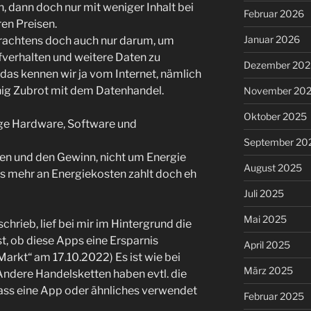
 dann doch nur mit weniger Inhalt bei
Februar 2026
en Preisen.
Januar 2026
rachtens doch auch nur darum, um
fverhalten und weitere Daten zu
Dezember 202
das kennen wir ja vom Internet, nämlich
nig Zubrot mit dem Datenhandel.
November 20
Oktober 2025
nge Hardware, Software und
September 20
fen und den Gewinn, nicht um Energie
August 2025
as mehr an Energiekosten zahlt doch eh
Juli 2025
Mai 2025
chrieb, lief bei mir im Hintergrund die
, ob diese Apps eine Ersparnis
April 2025
arkt“ am 17.10.2022) Es ist wie bei
März 2025
 Andere Handelsketten haben evtl. die
dass eine App oder ähnliches verwendet
Februar 2025