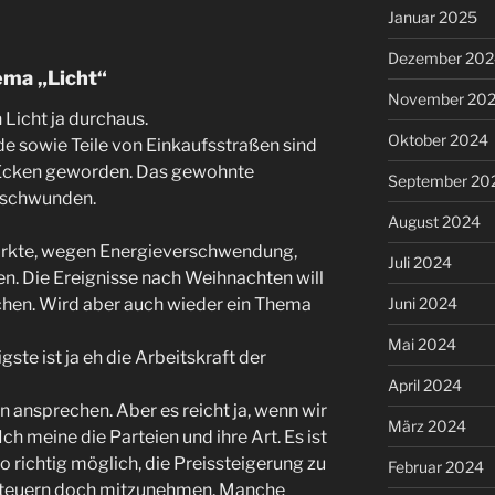
Januar 2025
Dezember 202
ema „Licht“
November 20
 Licht ja durchaus.
Oktober 2024
 sowie Teile von Einkaufsstraßen sind
Ecken geworden. Das gewohnte
September 20
erschwunden.
August 2024
rkte, wegen Energieverschwendung,
Juli 2024
 Die Ereignisse nach Weihnachten will
Juni 2024
echen. Wird aber auch wieder ein Thema
Mai 2024
gste ist ja eh die Arbeitskraft der
April 2024
ten ansprechen. Aber es reicht ja, wenn wir
März 2024
Ich meine die Parteien und ihre Art. Es ist
o richtig möglich, die Preissteigerung zu
Februar 2024
 Steuern doch mitzunehmen. Manche