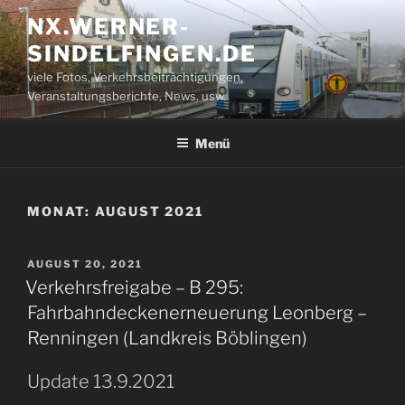
Zum
NX.WERNER-
Inhalt
SINDELFINGEN.DE
springen
viele Fotos, Verkehrsbeiträchtigungen,
Veranstaltungsberichte, News, usw.
Menü
MONAT:
AUGUST 2021
VERÖFFENTLICHT
AUGUST 20, 2021
AM
Verkehrsfreigabe – B 295:
Fahrbahndeckenerneuerung Leonberg –
Renningen (Landkreis Böblingen)
Update 13.9.2021