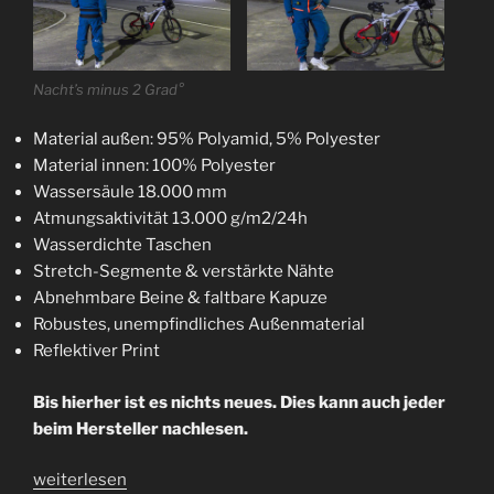
Nacht’s minus 2 Grad°
Material außen: 95% Polyamid, 5% Polyester
Material innen: 100% Polyester
Wassersäule 18.000 mm
Atmungsaktivität 13.000 g/m2/24h
Wasserdichte Taschen
Stretch-Segmente & verstärkte Nähte
Abnehmbare Beine & faltbare Kapuze
Robustes, unempfindliches Außenmaterial
Reflektiver Print
Bis hierher ist es nichts neues. Dies kann auch jeder
beim Hersteller nachlesen.
„update!
weiterlesen