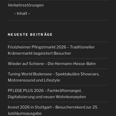
Wieder auf Schiene – Die Hermann-Hesse-Bahn
Tuning World Bodensee – Spektakuläre Showcars,
Motorensound und Lifestyle
PFLEGE PLUS 2026 – Fachkräftemangel,
Digitalisierung und neuen Wohnkonzepten
Invest 2026 in Stuttgart – Besucherrekord zur 25.
Jubiläumsausgabe
NEUESTE KOMMENTARE
WernerH
zu
Abschlussveranstaltung
Ortsverschönerungs-Wettbewerb – Rutesheim
22.November 2024
Joe Wölfling
zu
Tuning World Bodensee – ist am
9.5.2024 gestartet