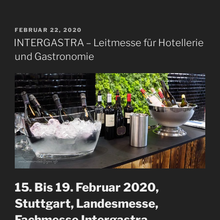
—
dirtlej
–
VERÖFFENTLICHT
FEBRUAR 22, 2020
AM
Dirtsuit
INTERGASTRA – Leitmesse für Hotellerie
Core
und Gastronomie
Edition
–
Radeinteiler
aus
2020
–
Erfahrungsbericht“
15. Bis 19. Februar 2020,
Stuttgart, Landesmesse,
Fachmesse Intergastra.