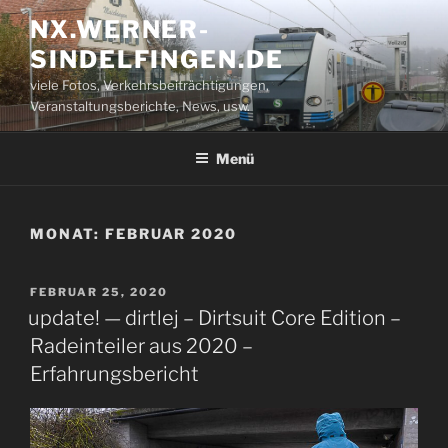
Zum
NX.WERNER-
Inhalt
SINDELFINGEN.DE
springen
viele Fotos, Verkehrsbeiträchtigungen,
Veranstaltungsberichte, News, usw.
Menü
MONAT:
FEBRUAR 2020
VERÖFFENTLICHT
FEBRUAR 25, 2020
AM
update! — dirtlej – Dirtsuit Core Edition –
Radeinteiler aus 2020 –
Erfahrungsbericht