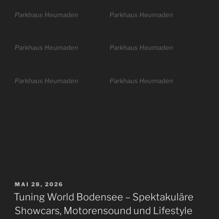
Parkhaus Heumaden
Parkhaus Heumaden
Parkhaus Heumaden
Parkhaus Heumaden
Parkhaus Heumaden
Parkhaus Heumaden
VERÖFFENTLICHT
MAI 28, 2026
AM
Tuning World Bodensee – Spektakuläre
Showcars, Motorensound und Lifestyle