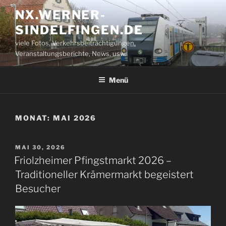
Zum
NX.WERNER-
Inhalt
SINDELFINGEN.DE
springen
viele Fotos, Verkehrsbeiträchtigungen,
Veranstaltungsberichte, News, usw.
Menü
MONAT:
MAI 2026
VERÖFFENTLICHT
MAI 30, 2026
AM
Friolzheimer Pfingstmarkt 2026 –
Traditioneller Krämermarkt begeistert
Besucher