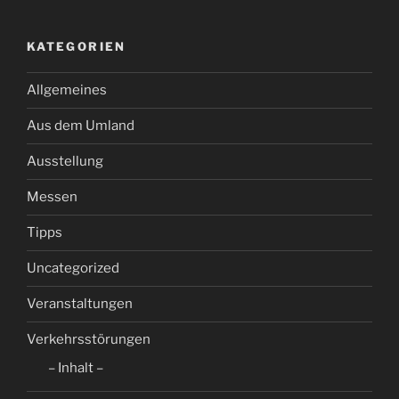
NEUESTE BEITRÄGE
Friolzheimer Pfingstmarkt 2026 – Traditioneller
Krämermarkt begeistert Besucher
Wieder auf Schiene – Die Hermann-Hesse-Bahn
Tuning World Bodensee – Spektakuläre Showcars,
Motorensound und Lifestyle
PFLEGE PLUS 2026 – Fachkräftemangel,
Digitalisierung und neuen Wohnkonzepten
Invest 2026 in Stuttgart – Besucherrekord zur 25.
Jubiläumsausgabe
NEUESTE KOMMENTARE