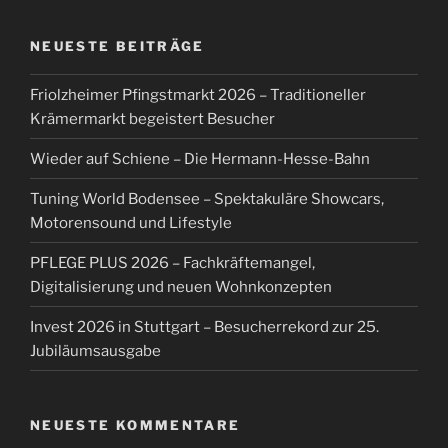
WernerH
zu
Abschlussveranstaltung
Ortsverschönerungs-Wettbewerb – Rutesheim
22.November 2024
Joe Wölfling
zu
Tuning World Bodensee – ist am
9.5.2024 gestartet
Joe Wölfling
zu
32. Mercedes-Benz JuniorCup 2024 –
6. + 7. Januar im Glaspalast Sindelfingen
Joe Wölfling
zu
3.Frauen-Hallenfußball-Gala –
17.12.2023
WernerH
zu
update! — dirtlej – Dirtsuit Core Edition –
Radeinteiler aus 2020 – Erfahrungsbericht
ARCHIV
Mai 2026