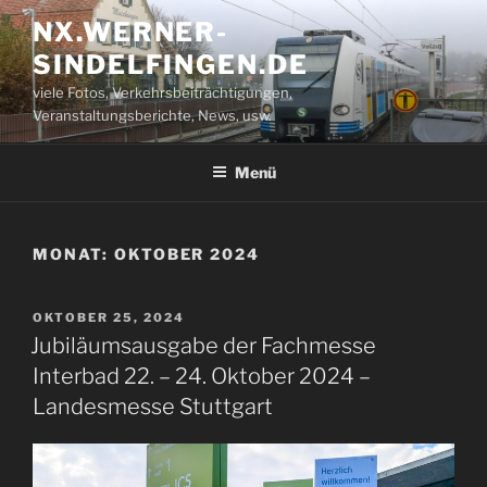
Zum
NX.WERNER-
Inhalt
SINDELFINGEN.DE
springen
viele Fotos, Verkehrsbeiträchtigungen,
Veranstaltungsberichte, News, usw.
Menü
MONAT:
OKTOBER 2024
VERÖFFENTLICHT
OKTOBER 25, 2024
AM
Jubiläumsausgabe der Fachmesse
Interbad 22. – 24. Oktober 2024 –
Landesmesse Stuttgart