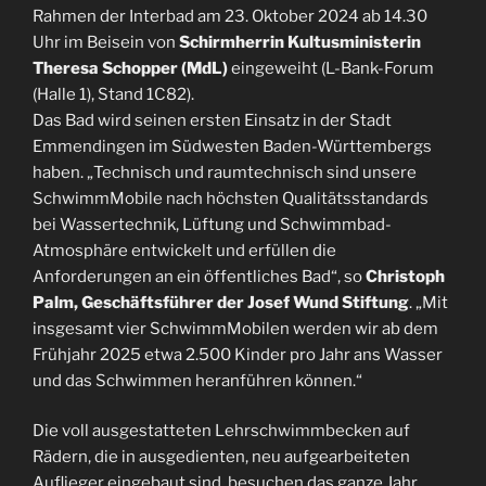
Rahmen der Interbad am 23. Oktober 2024 ab 14.30
Uhr im Beisein von
Schirmherrin Kultusministerin
Theresa Schopper (MdL)
eingeweiht (L-Bank-Forum
(Halle 1), Stand 1C82).
Das Bad wird seinen ersten Einsatz in der Stadt
Emmendingen im Südwesten Baden-Württembergs
haben. „Technisch und raumtechnisch sind unsere
SchwimmMobile nach höchsten Qualitätsstandards
bei Wassertechnik, Lüftung und Schwimmbad-
Atmosphäre entwickelt und erfüllen die
Anforderungen an ein öffentliches Bad“, so
Christoph
Palm, Geschäftsführer der Josef Wund Stiftung
. „Mit
insgesamt vier SchwimmMobilen werden wir ab dem
Frühjahr 2025 etwa 2.500 Kinder pro Jahr ans Wasser
und das Schwimmen heranführen können.“
Die voll ausgestatteten Lehrschwimmbecken auf
Rädern, die in ausgedienten, neu aufgearbeiteten
Auflieger eingebaut sind, besuchen das ganze Jahr