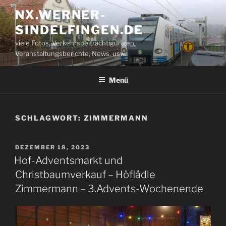
Zum
NX.WERNER-
Inhalt
SINDELFINGEN.DE
springen
viele Fotos, Verkehrsbeiträchtigungen,
Veranstaltungsberichte, News, usw.
Menü
SCHLAGWORT:
ZIMMERMANN
VERÖFFENTLICHT
DEZEMBER 18, 2023
AM
Hof-Adventsmarkt und
Christbaumverkauf – Höflädle
Zimmermann – 3.Advents-Wochenende