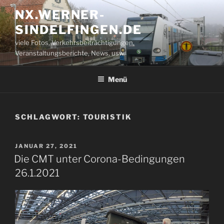
Zum
NX.WERNER-
Inhalt
SINDELFINGEN.DE
springen
viele Fotos, Verkehrsbeiträchtigungen,
Veranstaltungsberichte, News, usw.
Menü
SCHLAGWORT:
TOURISTIK
VERÖFFENTLICHT
JANUAR 27, 2021
AM
Die CMT unter Corona-Bedingungen
26.1.2021