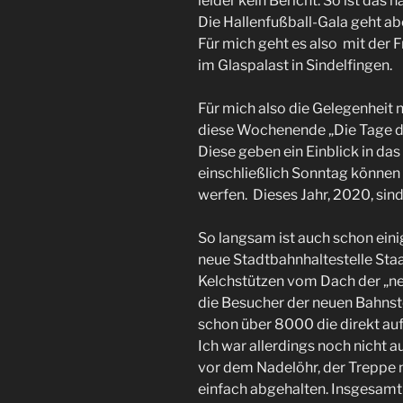
leider kein Bericht. So ist das ha
Die Hallenfußball-Gala geht abe
Für mich geht es also mit der
im Glaspalast in Sindelfingen.
Für mich also die Gelegenheit n
diese Wochenende „Die Tage de
Diese geben ein Einblick in das
einschließlich Sonntag können
werfen. Dieses Jahr, 2020, sind
So langsam ist auch schon ein
neue Stadtbahnhaltestelle Staa
Kelchstützen vom Dach der „ne
die Besucher der neuen Bahnste
schon über 8000 die direkt au
Ich war allerdings noch nicht 
vor dem Nadelöhr, der Treppe n
einfach abgehalten. Insgesamt