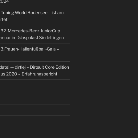
2024
u
Tuning World Bodensee – ist am
rtet
u
32. Mercedes-Benz JuniorCup
Januar im Glaspalast Sindelfingen
u
3.Frauen-Hallenfußball-Gala –
ate! — dirtlej – Dirtsuit Core Edition
 aus 2020 – Erfahrungsbericht