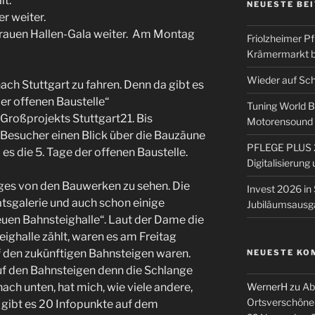
lt.
NEUESTE BE
r weiter.
 Frauen Hallen-Gala weiter. Am Montag
Friolzheimer Pf
Krämermarkt b
Wieder auf Sc
ach Stuttgart zu fahren. Denn da gibt es
r offenen Baustelle“
Tuning World 
 Großprojekts Stuttgart21. Bis
Motorensound u
 Besucher einen Blick über die Bauzäune
PFLEGE PLUS 2
 es die 5. Tage der offenen Baustelle.
Digitalisierun
iges von den Bauwerken zu sehen. Die
Invest 2026 in 
tsgalerie und auch schon einige
Jubiläumsausg
uen Bahnsteighalle“. Laut der Dame die
ighalle zählt, waren es am Freitag
f den zukünftigen Bahnsteigen waren.
NEUESTE KO
auf den Bahnsteigen denn die Schlange
WernerH
zu
Ab
ach unten, hat mich, wie viele andere,
Ortsverschöne
 gibt es 20 Infopunkte auf dem