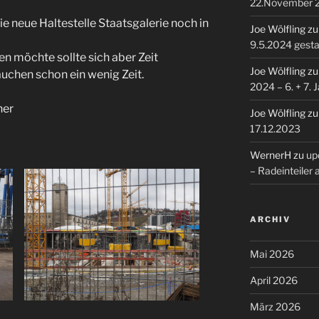
22.November 
e neue Haltestelle Staatsgalerie noch in
Joe Wölfling
z
9.5.2024 gesta
n möchte sollte sich aber Zeit
Joe Wölfling
z
uchen schon ein wenig Zeit.
2024 – 6. + 7. 
ner
Joe Wölfling
z
17.12.2023
WernerH
zu
upd
– Radeinteiler
ARCHIV
Mai 2026
April 2026
März 2026