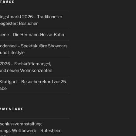
ITRÄGE
ingstmarkt 2026 – Traditioneller
egeistert Besucher
hiene – Die Hermann-Hesse-Bahn
Bodensee – Spektakuläre Showcars,
nd Lifestyle
026 – Fachkräftemangel,
g und neuen Wohnkonzepten
Stuttgart – Besucherrekord zur 25.
abe
MMENTARE
schlussveranstaltung
rungs-Wettbewerb – Rutesheim