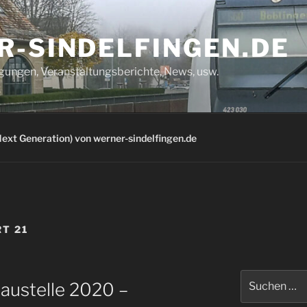
R-SINDELFINGEN.DE
igungen, Veranstaltungsberichte, News, usw.
ext Generation) von werner-sindelfingen.de
T 21
Suchen
austelle 2020 –
nach: