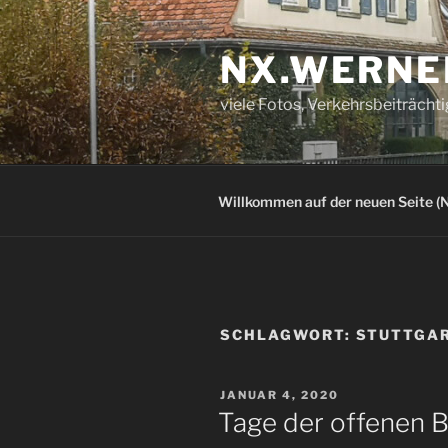
Zum
Inhalt
NX.WERNE
springen
viele Fotos, Verkehrsbeiträcht
Willkommen auf der neuen Seite (N
SCHLAGWORT:
STUTTGAR
VERÖFFENTLICHT
JANUAR 4, 2020
AM
Tage der offenen B