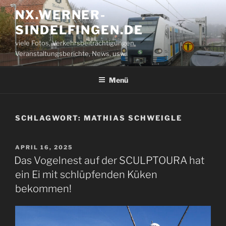
Zum
NX.WERNER-
Inhalt
SINDELFINGEN.DE
springen
viele Fotos, Verkehrsbeiträchtigungen,
Veranstaltungsberichte, News, usw.
Menü
SCHLAGWORT:
MATHIAS SCHWEIGLE
VERÖFFENTLICHT
APRIL 16, 2025
AM
Das Vogelnest auf der SCULPTOURA hat
ein Ei mit schlüpfenden Küken
bekommen!