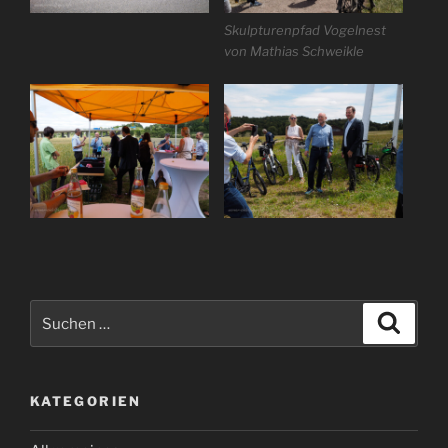
Skulpturenpfad Vogelnest
von Mathias Schweikle
Suchen
Suche
nach:
KATEGORIEN