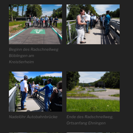
Beginn des Radschnellweg
Böblingen am
Kreistierheim
Nadelöhr Autobahnbrücke
Ende des Radschnellweg,
Ortsanfang Ehningen