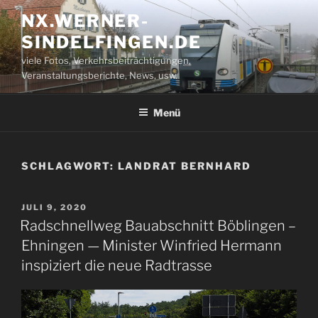
Zum
NX.WERNER-
Inhalt
SINDELFINGEN.DE
springen
viele Fotos, Verkehrsbeiträchtigungen,
Veranstaltungsberichte, News, usw.
Menü
SCHLAGWORT:
LANDRAT BERNHARD
VERÖFFENTLICHT
JULI 9, 2020
AM
Radschnellweg Bauabschnitt Böblingen –
Ehningen — Minister Winfried Hermann
inspiziert die neue Radtrasse