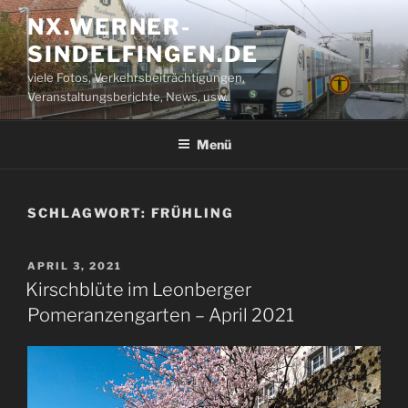
Zum
NX.WERNER-
Inhalt
SINDELFINGEN.DE
springen
viele Fotos, Verkehrsbeiträchtigungen,
Veranstaltungsberichte, News, usw.
Menü
SCHLAGWORT:
FRÜHLING
VERÖFFENTLICHT
APRIL 3, 2021
AM
Kirschblüte im Leonberger
Pomeranzengarten – April 2021