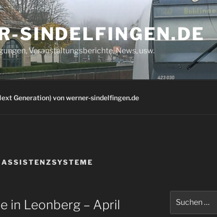
R-SINDELFINGEN.DE
igungen, Veranstaltungsberichte, News, usw.
ext Generation) von werner-sindelfingen.de
GASSISTENZSYSTEME
Suchen
 in Leonberg – April
nach: