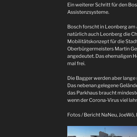
Ein weiterer Schritt für den B
Assistenzsysteme.
Bosch forscht in Leonberg am 
natürlich auch Leonberg die 
Mobilitätskonzept für die Stadt
Oberbürgermeisters Martin Geo
angedeutet. Das ehemaligen Ho
mal frei.
Die Bagger werden aber lange 
Das nebenan gelegene Gelände
das Parkhaus braucht mindest
wenn der Corona-Virus viel lahm
Fotos / Bericht NaNeu, JoeWö,