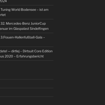
2024
u
Tuning World Bodensee – ist am
rtet
u
32. Mercedes-Benz JuniorCup
Januar im Glaspalast Sindelfingen
u
3.Frauen-Hallenfußball-Gala –
ate! — dirtlej – Dirtsuit Core Edition
 aus 2020 – Erfahrungsbericht