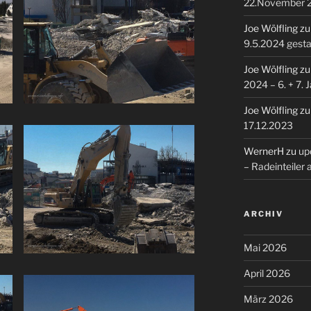
22.November 
Joe Wölfling
z
9.5.2024 gesta
Joe Wölfling
z
2024 – 6. + 7. 
Joe Wölfling
z
17.12.2023
WernerH
zu
upd
– Radeinteiler
ARCHIV
Mai 2026
April 2026
März 2026