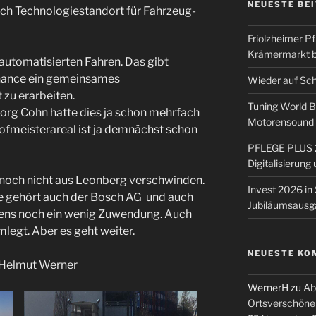
NEUESTE BE
osch Technologiestandort für Fahrzeug-
Friolzheimer Pf
Krämermarkt b
automatisierten Fahren. Das gibt
Chance ein gemeinsames
Wieder auf Sc
 zu erarbeiten.
Tuning World 
rg Cohn hatte dies ja schon mehrfach
Motorensound u
fmeisterareal ist ja demnächst schon
PFLEGE PLUS 2
Digitalisierun
noch nicht aus Leonberg verschwinden.
Invest 2026 in 
 gehört auch der Bosch AG und auch
Jubiläumsausg
ens noch ein wenig Zuwendung. Auch
legt. Aber es geht weiter.
NEUESTE KO
 Helmut Werner
WernerH
zu
Ab
Ortsverschöne