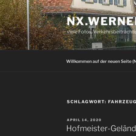
Zum
Inhalt
NX.WERNE
springen
viele Fotos, Verkehrsbeiträcht
Willkommen auf der neuen Seite (N
SCHLAGWORT:
FAHRZEU
VERÖFFENTLICHT
APRIL 14, 2020
AM
Hofmeister-Gelände