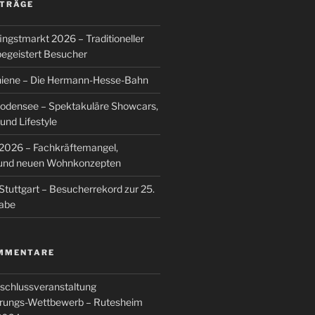
ITRÄGE
ingstmarkt 2026 – Traditioneller
egeistert Besucher
hiene – Die Hermann-Hesse-Bahn
Bodensee – Spektakuläre Showcars,
nd Lifestyle
026 – Fachkräftemangel,
g und neuen Wohnkonzepten
Stuttgart – Besucherrekord zur 25.
abe
MMENTARE
schlussveranstaltung
rungs-Wettbewerb – Rutesheim