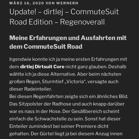
VERÖFFENTLICHT
MÄRZ 16, 2020
VON
WERNERH
AM
Update! – dirtlej – CommuteSuit
Road Edition – Regenoverall
Meine Erfahrungen und Ausfahrten mit
dem CommuteSuit Road
Irgendwie konnte ich ja meine ersten Erfahrungen mit
dem
dirtlej Dirtsuit Core
nicht ganz glauben. Deshalb
wählte ich ja diese Alternative. Aber beim nächsten
großen Regen, Sturmtief „Victoria“, versagte auch
dieser Radeinteiler.
Bei diesen Regenfahrten zeigte sich ein ähnliches Bild.
Das Sitzpolster der Radhose und auch knapp darüber
war es nass in der Hose. Der Gesäßbereich scheint
einfach die Schwachstelle zu sein. Sonst hat dieser
Einteiler zumindest bei seiner Premiere dicht
gehalten. Der Gürtel liegt ja bei diesem Anzug innen