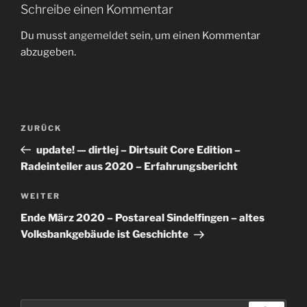
Schreibe einen Kommentar
Du musst
angemeldet
sein, um einen Kommentar
abzugeben.
Beitragsnavigation
Vorheriger
ZURÜCK
Beitrag
update! — dirtlej – Dirtsuit Core Edition –
Radeinteiler aus 2020 – Erfahrungsbericht
Nächster
WEITER
Beitrag
Ende März 2020 – Postareal Sindelfingen – altes
Volksbankgebäude ist Geschichte
Suchen