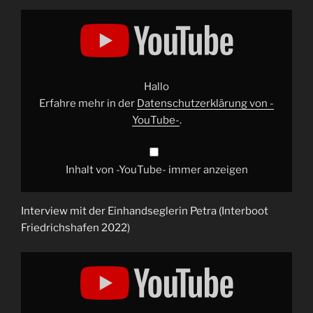
„Interboot
2022,
Interview
mit
der
Einhandseglerin
Petra
HD“
Hallo
von
-
Erfahre mehr in der
Datenschutzerklärung von -
YouTube-
YouTube-
.
anzeigen
Inhalt von -YouTube- immer anzeigen
Interview mit der Einhandseglerin Petra (Interboot
Friedrichshafen 2022)
„Interboot
2022,
Neuigkeiten
am
Stand
von