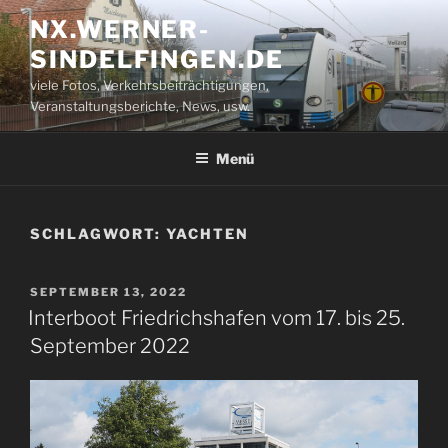
Zum
NX.WERNER-
Inhalt
SINDELFINGEN.DE
springen
viele Fotos, Verkehrsbeiträchtigungen,
Veranstaltungsberichte, News, usw.
Menü
SCHLAGWORT:
YACHTEN
VERÖFFENTLICHT
SEPTEMBER 13, 2022
AM
Interboot Friedrichshafen vom 17. bis 25.
September 2022