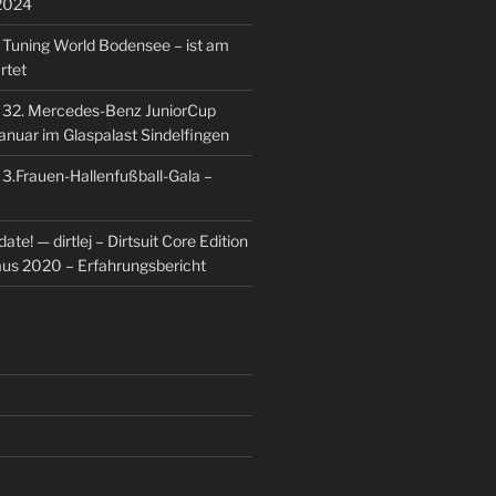
2024
u
Tuning World Bodensee – ist am
rtet
u
32. Mercedes-Benz JuniorCup
Januar im Glaspalast Sindelfingen
u
3.Frauen-Hallenfußball-Gala –
ate! — dirtlej – Dirtsuit Core Edition
 aus 2020 – Erfahrungsbericht