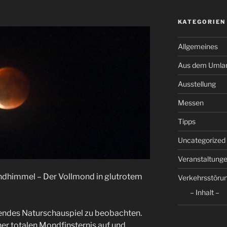
KATEGORIEN
Allgemeines
Aus dem Umla
Ausstellung
Messen
Tipps
Uncategorized
Veranstaltung
ndhimmel – Der Vollmond in glutrotem
Verkehrsstöru
– Inhalt –
ndes Naturschauspiel zu beobachten.
er totalen Mondfinsternis auf und