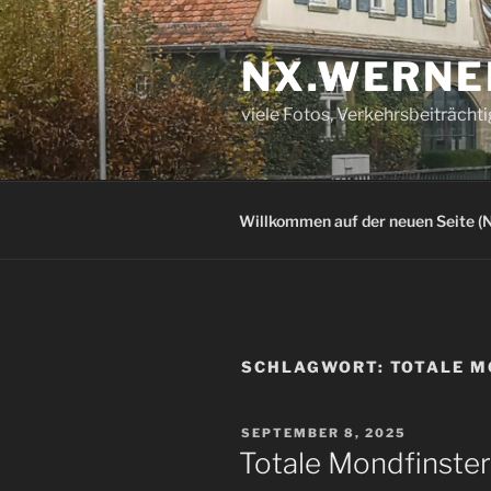
Zum
Inhalt
NX.WERNE
springen
viele Fotos, Verkehrsbeiträcht
Willkommen auf der neuen Seite (N
SCHLAGWORT:
TOTALE M
VERÖFFENTLICHT
SEPTEMBER 8, 2025
AM
Totale Mondfinster