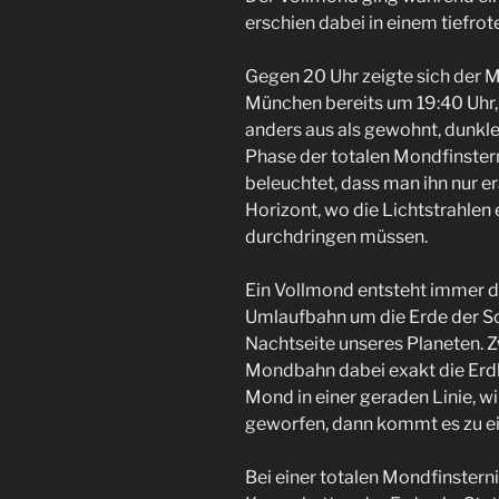
erschien dabei in einem tiefrot
Gegen 20 Uhr zeigte sich der M
München bereits um 19:40 Uhr,
anders aus als gewohnt, dunkler
Phase der totalen Mondfinster
beleuchtet, dass man ihn nur e
Horizont, wo die Lichtstrahlen
durchdringen müssen.
Ein Vollmond entsteht immer d
Umlaufbahn um die Erde der So
Nachtseite unseres Planeten. Z
Mondbahn dabei exakt die Erd
Mond in einer geraden Linie, w
geworfen, dann kommt es zu ei
Bei einer totalen Mondfinstern