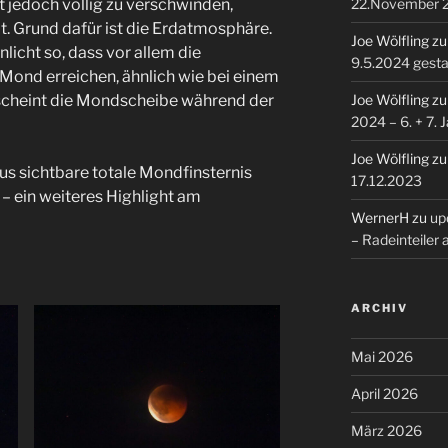
22.November 
t jedoch völlig zu verschwinden,
t. Grund dafür ist die Erdatmosphäre.
Joe Wölfling
z
nlicht so, dass vor allem die
9.5.2024 gesta
 Mond erreichen, ähnlich wie bei einem
Joe Wölfling
z
cheint die Mondscheibe während der
2024 – 6. + 7. 
Joe Wölfling
z
us sichtbare totale Mondfinsternis
17.12.2023
 – ein weiteres Highlight am
WernerH
zu
upd
– Radeinteiler
ARCHIV
Mai 2026
April 2026
März 2026