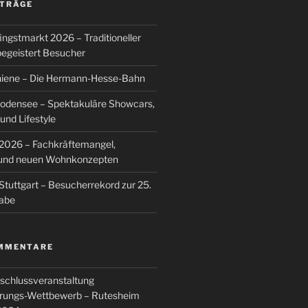
ITRÄGE
ingstmarkt 2026 – Traditioneller
egeistert Besucher
hiene – Die Hermann-Hesse-Bahn
Bodensee – Spektakuläre Showcars,
nd Lifestyle
026 – Fachkräftemangel,
g und neuen Wohnkonzepten
Stuttgart – Besucherrekord zur 25.
abe
MMENTARE
schlussveranstaltung
rungs-Wettbewerb – Rutesheim