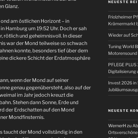
NEUESTE BE
en Glanz.
Friolzheimer Pf
ond am östlichen Horizont – in
Krämermarkt b
 in Hamburg um 19:52 Uhr. Doch er sah
Wieder auf Sc
, rötlich und geheimnisvoll. In dieser
nis war der Mond teilweise so schwach
Tuning World 
rahnen konnte, besonders tief über dem
Motorensound u
 eine dickere Schicht der Erdatmosphäre
PFLEGE PLUS 2
Digitalisierun
ann, wenn der Mond auf seiner
Invest 2026 in 
nne genau gegenübersteht, also auf der
Jubiläumsausg
weimal im Jahr jedoch kreuzt die
bahn. Stehen dann Sonne, Erde und
ird der Erdschatten auf den Mond
NEUESTE KO
ner Mondfinsternis.
WernerH
zu
Ab
is taucht der Mond vollständig in den
Ortsverschöne