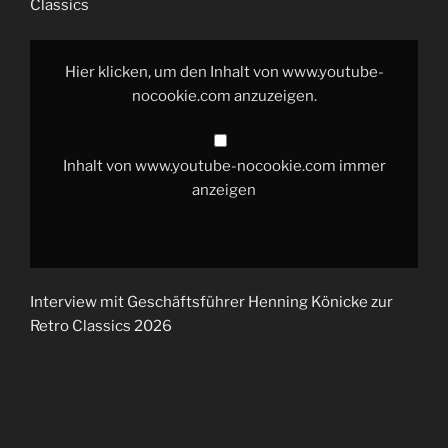
Classics
„YouTube
video
Hier klicken, um den Inhalt von www.youtube-
player“
von
nocookie.com anzuzeigen.
www.youtube-
nocookie.com
anzeigen
Inhalt von www.youtube-nocookie.com immer
anzeigen
Interview mit Geschäftsführer Henning Könicke zur
Retro Classics 2026