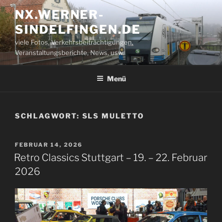
Zum
NX.WERNER-
Inhalt
SINDELFINGEN.DE
springen
viele Fotos, Verkehrsbeiträchtigungen,
Veranstaltungsberichte, News, usw.
Menü
SCHLAGWORT:
SLS MULETTO
VERÖFFENTLICHT
FEBRUAR 14, 2026
AM
Retro Classics Stuttgart – 19. – 22. Februar
2026