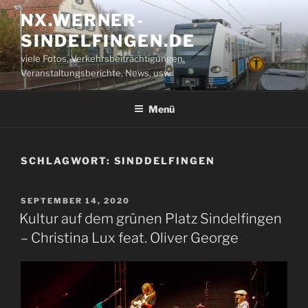
Zum
NX.WERNER-
Inhalt
SINDELFINGEN.DE
springen
viele Fotos, Verkehrsbeiträchtigungen,
Veranstaltungsberichte, News, usw.
Menü
SCHLAGWORT:
SINDDELFINGEN
VERÖFFENTLICHT
SEPTEMBER 14, 2020
AM
Kultur auf dem grünen Platz Sindelfingen
– Christina Lux feat. Oliver George