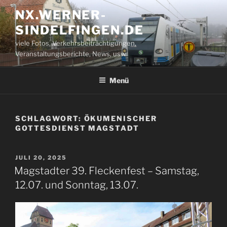
Zum
NX.WERNER-
Inhalt
SINDELFINGEN.DE
springen
viele Fotos, Verkehrsbeiträchtigungen,
Veranstaltungsberichte, News, usw.
Menü
SCHLAGWORT:
ÖKUMENISCHER
GOTTESDIENST MAGSTADT
VERÖFFENTLICHT
JULI 20, 2025
AM
Magstadter 39. Fleckenfest – Samstag,
12.07. und Sonntag, 13.07.