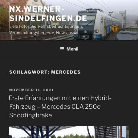
Zum
NX.WERNER-
Inhalt
SINDELFINGEN.DE
springen
viele Fotos, Verkehrsbeiträchtigungen,
Veranstaltungsberichte, News, usw.
Menü
SCHLAGWORT:
MERCEDES
VERÖFFENTLICHT
NOVEMBER 11, 2021
AM
Erste Erfahrungen mit einen Hybrid-
Fahrzeug – Mercedes CLA 250e
Shootingbrake