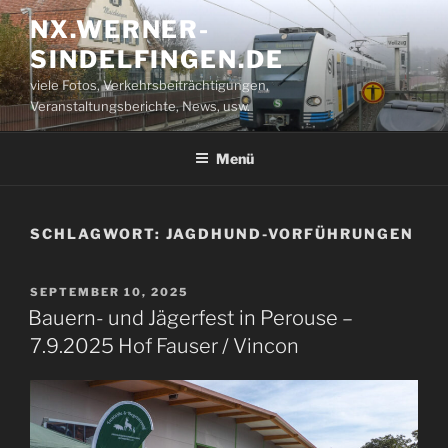
Zum
NX.WERNER-
Inhalt
SINDELFINGEN.DE
springen
viele Fotos, Verkehrsbeiträchtigungen,
Veranstaltungsberichte, News, usw.
Menü
SCHLAGWORT:
JAGDHUND-VORFÜHRUNGEN
VERÖFFENTLICHT
SEPTEMBER 10, 2025
AM
Bauern- und Jägerfest in Perouse –
7.9.2025 Hof Fauser / Vincon