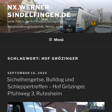
Zum
NX.WERNER-
Inhalt
SINDELFINGEN.DE
springen
viele Fotos, Verkehrsbeiträchtigungen,
Veranstaltungsberichte, News, usw.
Menü
SCHLAGWORT:
HOF GRÖZINGER
VERÖFFENTLICHT
SEPTEMBER 10, 2024
AM
Sichelhengetse, Bulldog und
Schleppertreffen – Hof Grözinger,
Pfuhlweg 3, Rutesheim