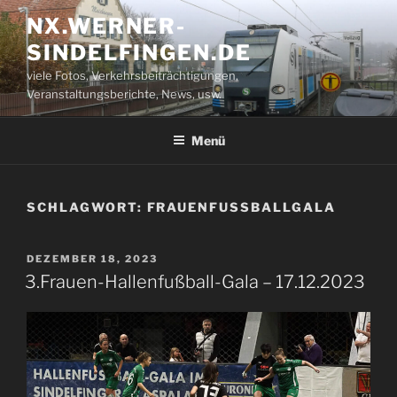
Zum
NX.WERNER-
Inhalt
SINDELFINGEN.DE
springen
viele Fotos, Verkehrsbeiträchtigungen,
Veranstaltungsberichte, News, usw.
Menü
SCHLAGWORT:
FRAUENFUSSBALLGALA
VERÖFFENTLICHT
DEZEMBER 18, 2023
AM
3.Frauen-Hallenfußball-Gala – 17.12.2023