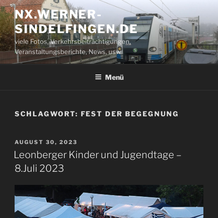
Zum
NX.WERNER-
Inhalt
SINDELFINGEN.DE
springen
viele Fotos, Verkehrsbeiträchtigungen,
Veranstaltungsberichte, News, usw.
Menü
SCHLAGWORT:
FEST DER BEGEGNUNG
VERÖFFENTLICHT
AUGUST 30, 2023
AM
Leonberger Kinder und Jugendtage –
8.Juli 2023