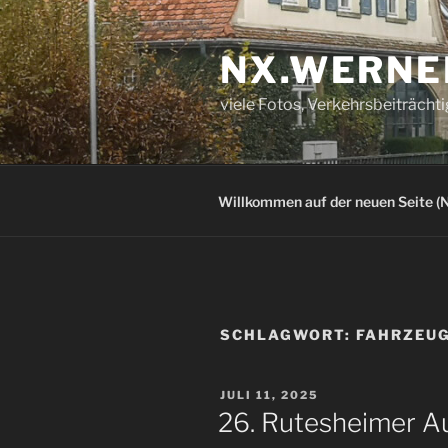
Zum
Inhalt
NX.WERNE
springen
viele Fotos, Verkehrsbeiträcht
Willkommen auf der neuen Seite (N
SCHLAGWORT:
FAHRZEU
VERÖFFENTLICHT
JULI 11, 2025
AM
26. Rutesheimer A