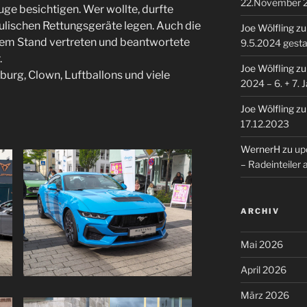
22.November 
ge besichtigen. Wer wollte, durfte
ulischen Rettungsgeräte legen. Auch die
Joe Wölfling
z
nem Stand vertreten und beantwortete
9.5.2024 gesta
.
Joe Wölfling
z
burg, Clown, Luftballons und viele
2024 – 6. + 7. 
Joe Wölfling
z
17.12.2023
WernerH
zu
upd
– Radeinteiler
ARCHIV
Mai 2026
April 2026
März 2026