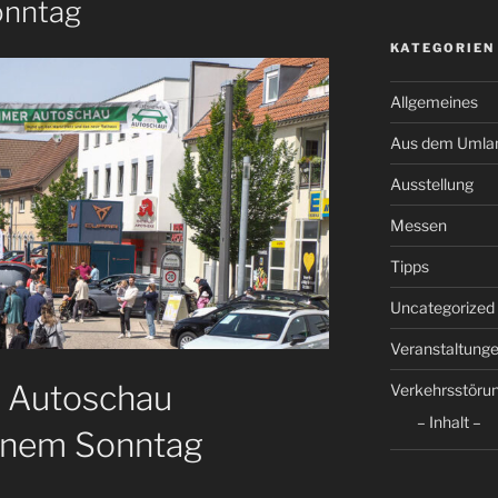
onntag
KATEGORIEN
Allgemeines
Aus dem Umla
Ausstellung
Messen
Tipps
Uncategorized
Veranstaltung
r Autoschau
Verkehrsstöru
– Inhalt –
fenem Sonntag