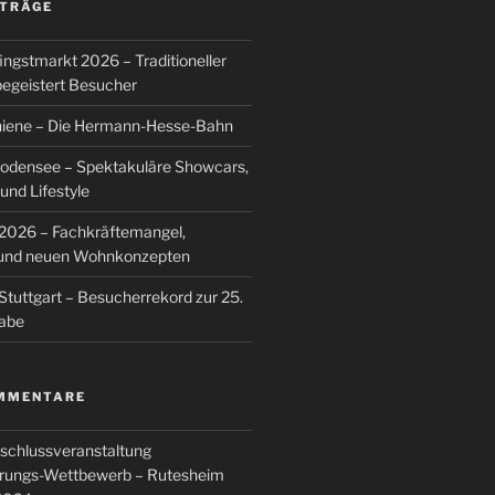
ITRÄGE
ingstmarkt 2026 – Traditioneller
egeistert Besucher
hiene – Die Hermann-Hesse-Bahn
Bodensee – Spektakuläre Showcars,
nd Lifestyle
026 – Fachkräftemangel,
g und neuen Wohnkonzepten
Stuttgart – Besucherrekord zur 25.
abe
MMENTARE
schlussveranstaltung
rungs-Wettbewerb – Rutesheim