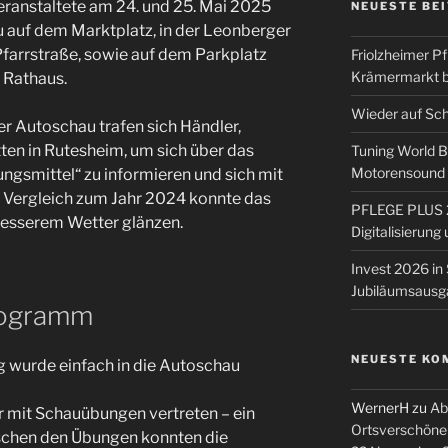
eranstaltete am 24. und 25. Mai 2025
NEUESTE BE
 auf dem Marktplatz, in der Leonberger
farrstraße, sowie auf dem Parkplatz
Friolzheimer Pf
Krämermarkt b
 Rathaus.
Wieder auf Sc
r Autoschau trafen sich Händler,
tten in Rutesheim, um sich über das
Tuning World 
Motorensound u
ngsmittel“ zu informieren und sich mit
 Vergleich zum Jahr 2024 konnte das
PFLEGE PLUS 2
 besserem Wetter glänzen.
Digitalisierun
Invest 2026 in 
Jubiläumsausg
rogramm
NEUESTE KO
wurde einfach in die Autoschau
WernerH
zu
Ab
 mit Schauübungen vertreten – ein
Ortsverschöne
chen den Übungen konnten die