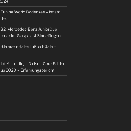
2024
u
Tuning World Bodensee – ist am
rtet
u
32. Mercedes-Benz JuniorCup
Januar im Glaspalast Sindelfingen
u
3.Frauen-Hallenfußball-Gala –
ate! — dirtlej – Dirtsuit Core Edition
 aus 2020 – Erfahrungsbericht