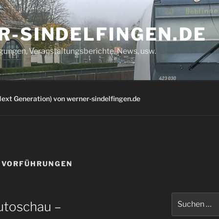
R-SINDELFINGEN.DE
igungen, Veranstaltungsberichte, News, usw.
ext Generation) von werner-sindelfingen.de
GVORFÜHRUNGEN
Suchen
utoschau –
nach: