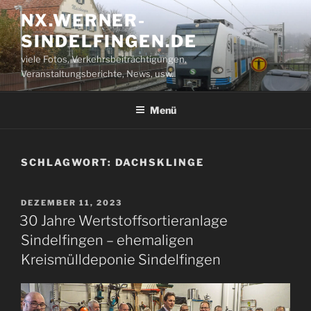
Zum
NX.WERNER-
Inhalt
SINDELFINGEN.DE
springen
viele Fotos, Verkehrsbeiträchtigungen,
Veranstaltungsberichte, News, usw.
Menü
SCHLAGWORT:
DACHSKLINGE
VERÖFFENTLICHT
DEZEMBER 11, 2023
AM
30 Jahre Wertstoffsortieranlage
Sindelfingen – ehemaligen
Kreismülldeponie Sindelfingen