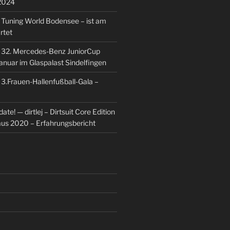
2024
u
Tuning World Bodensee – ist am
rtet
u
32. Mercedes-Benz JuniorCup
Januar im Glaspalast Sindelfingen
u
3.Frauen-Hallenfußball-Gala –
ate! — dirtlej – Dirtsuit Core Edition
 aus 2020 – Erfahrungsbericht