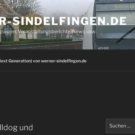
R-SINDELFINGEN.DE
igungen, Veranstaltungsberichte, News, usw.
ext Generation) von werner-sindelfingen.de
Suchen
lldog und
nach: