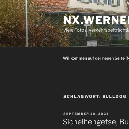
Zum
Inhalt
NX.WERNE
springen
viele Fotos, Verkehrsbeiträcht
Willkommen auf der neuen Seite (N
SCHLAGWORT:
BULLDOG
VERÖFFENTLICHT
SEPTEMBER 10, 2024
AM
Sichelhengetse, Bu