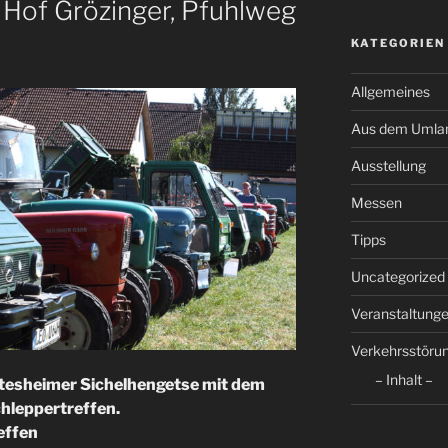
 Hof Grözinger, Pfuhlweg
KATEGORIEN
Allgemeines
Aus dem Umla
Ausstellung
Messen
Tipps
Uncategorized
Veranstaltung
Verkehrsstöru
– Inhalt –
utesheimer Sichelhengetse mit dem
chleppertreffen.
effen