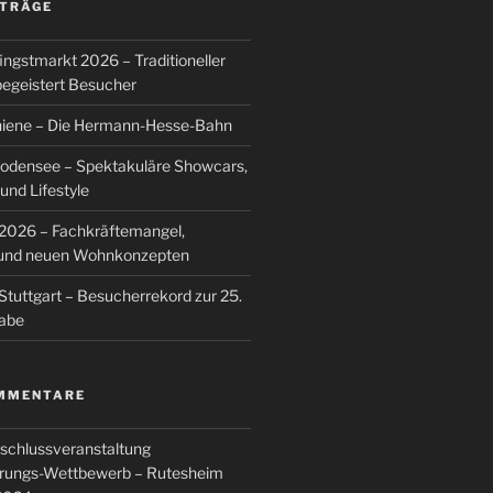
ITRÄGE
ingstmarkt 2026 – Traditioneller
egeistert Besucher
hiene – Die Hermann-Hesse-Bahn
Bodensee – Spektakuläre Showcars,
nd Lifestyle
026 – Fachkräftemangel,
g und neuen Wohnkonzepten
Stuttgart – Besucherrekord zur 25.
abe
MMENTARE
schlussveranstaltung
rungs-Wettbewerb – Rutesheim