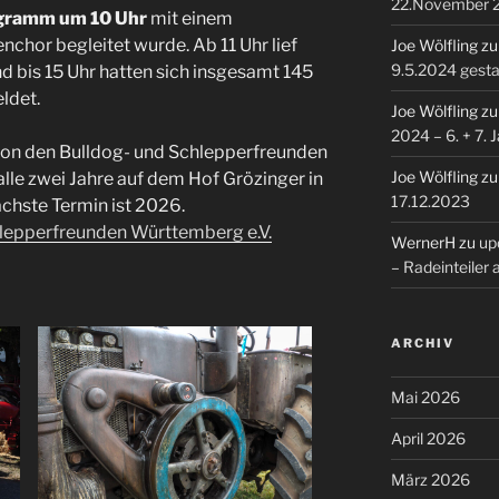
22.November 
gramm um 10 Uhr
mit einem
chor begleitet wurde. Ab 11 Uhr lief
Joe Wölfling
z
9.5.2024 gesta
nd bis 15 Uhr hatten sich insgesamt 145
ldet.
Joe Wölfling
z
2024 – 6. + 7. 
von den Bulldog- und Schlepperfreunden
Joe Wölfling
z
alle zwei Jahre auf dem Hof Grözinger in
17.12.2023
chste Termin ist 2026.
lepperfreunden Württemberg e.V.
WernerH
zu
upd
– Radeinteiler
ARCHIV
Mai 2026
April 2026
März 2026