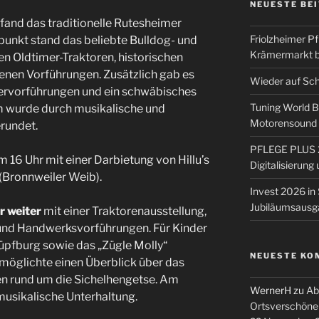
NEUESTE BE
fand das traditionelle Rutesheimer
Friolzheimer Pf
lpunkt stand das beliebte Bulldog- und
Krämermarkt b
en Oldtimer-Traktoren, historischen
nen Vorführungen. Zusätzlich gab es
Wieder auf Sc
rvorführungen und ein schwäbisches
Tuning World 
 wurde durch musikalische und
Motorensound u
rundet.
PFLEGE PLUS 2
 16 Uhr mit einer Darbietung von Hillu’s
Digitalisierun
(Bronnweiler Weib).
Invest 2026 in 
Jubiläumsausg
r weiter
mit einer Traktorenausstellung,
nd Handwerksvorführungen. Für Kinder
üpfburg sowie das „Zügle Molly“
NEUESTE KO
öglichte einen Überblick über das
n rund um die Sichelhengetse. Am
WernerH
zu
Ab
musikalische Unterhaltung.
Ortsverschöne