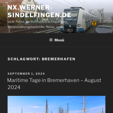
Zum
NX.WERNER-
Inhalt
SINDELFINGEN.DE
springen
viele Fotos, Verkehrsbeiträchtigungen,
Veranstaltungsberichte, News, usw.
Menü
SCHLAGWORT:
BREMERHAFEN
VERÖFFENTLICHT
SEPTEMBER 1, 2024
AM
Maritime Tage in Bremerhaven – August
2024