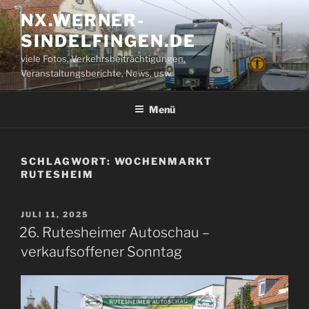
Zum
NX.WERNER-
Inhalt
SINDELFINGEN.DE
springen
viele Fotos, Verkehrsbeiträchtigungen,
Veranstaltungsberichte, News, usw.
Menü
SCHLAGWORT:
WOCHENMARKT
RUTESHEIM
VERÖFFENTLICHT
JULI 11, 2025
AM
26. Rutesheimer Autoschau –
verkaufsoffener Sonntag