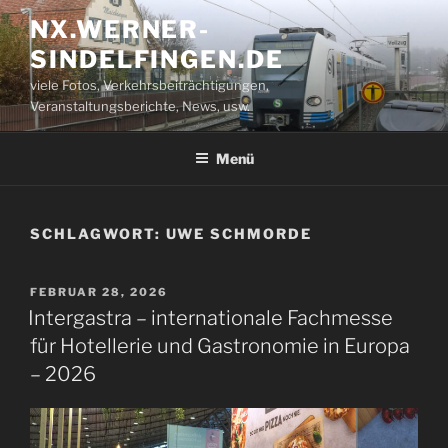
Zum
NX.WERNER-
Inhalt
SINDELFINGEN.DE
springen
viele Fotos, Verkehrsbeiträchtigungen,
Veranstaltungsberichte, News, usw.
Menü
SCHLAGWORT:
UWE SCHMORDE
VERÖFFENTLICHT
FEBRUAR 28, 2026
AM
Intergastra – internationale Fachmesse
für Hotellerie und Gastronomie in Europa
– 2026