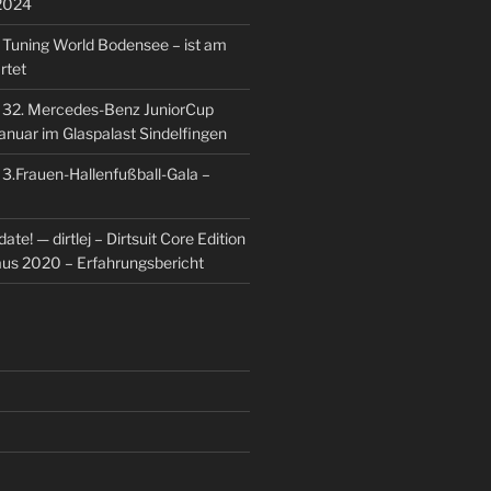
2024
u
Tuning World Bodensee – ist am
rtet
u
32. Mercedes-Benz JuniorCup
Januar im Glaspalast Sindelfingen
u
3.Frauen-Hallenfußball-Gala –
ate! — dirtlej – Dirtsuit Core Edition
 aus 2020 – Erfahrungsbericht