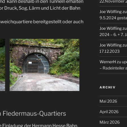
d kann deshalb in den Tunneln erhalten
22.November 
or Druck, Sog, Lärm und Licht der Bahn
Joe Wölfling
z
9.5.2024 gesta
eichquartiere bereitgestellt oder auch
Joe Wölfling
z
2024 – 6. + 7. 
Joe Wölfling
z
17.12.2023
WernerH
zu
upd
– Radeinteiler
ARCHIV
Mai 2026
April 2026
 Fledermaus-Quartiers
März 2026
e Einladung der Hermann Hesse Bahn,