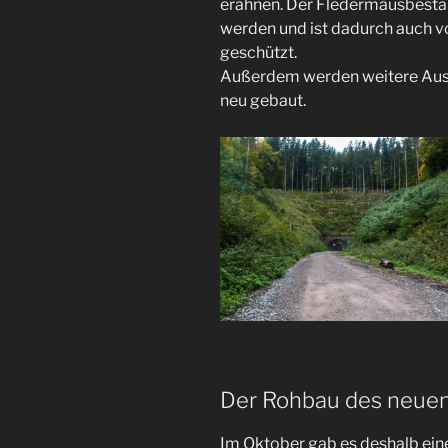
erahnen. Der Fledermausbestan
werden und ist dadurch auch v
geschützt.
Außerdem werden weitere Ausw
neu gebaut.
Der Rohbau des neuen
Im Oktober gab es deshalb ein