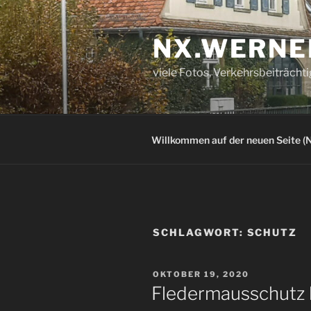
Zum
Inhalt
NX.WERNE
springen
viele Fotos, Verkehrsbeiträcht
Willkommen auf der neuen Seite (N
SCHLAGWORT:
SCHUTZ
VERÖFFENTLICHT
OKTOBER 19, 2020
AM
Fledermausschutz 