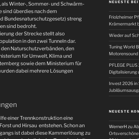
NEUESTE BE
 als Winter-, Sommer- und Schwärm-
e sind überdies nach dem
Friolzheimer Pf
nd Bundesnaturschutzgesetz) streng
Krämermarkt b
en sind bedroht.
rung der Strecke stellt also
Wieder auf Sc
pulation in den zwei Tunneln dar.
Tuning World 
 den Naturschutzverbänden, den
Motorensound u
isterium für Umwelt, Klima und
temberg sowie dem Ministerium für
PFLEGE PLUS 2
urden dabei mehrere Lösungen
Digitalisierun
Invest 2026 in 
Jubiläumsausg
ungen
NEUESTE KO
lfe einer Trennkonstruktion eine
orst und Hirsau entstehen. Schon an
WernerH
zu
Ab
ngangs ist dabei diese Kammerlösung zu
Ortsverschöne