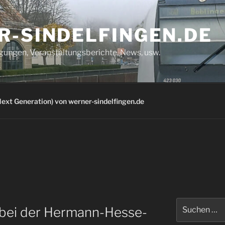
R-SINDELFINGEN.DE
igungen, Veranstaltungsberichte, News, usw.
ext Generation) von werner-sindelfingen.de
Suchen
bei der Hermann-Hesse-
nach: