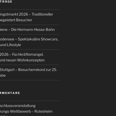
ITRÄGE
ingstmarkt 2026 – Traditioneller
egeistert Besucher
hiene – Die Hermann-Hesse-Bahn
Bodensee – Spektakuläre Showcars,
nd Lifestyle
026 – Fachkräftemangel,
g und neuen Wohnkonzepten
Stuttgart – Besucherrekord zur 25.
abe
MMENTARE
schlussveranstaltung
rungs-Wettbewerb – Rutesheim