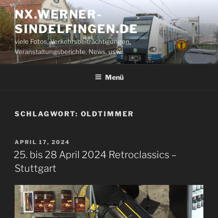
Zum
NX.WERNER-
Inhalt
SINDELFINGEN.DE
springen
viele Fotos, Verkehrsbeiträchtigungen,
Veranstaltungsberichte, News, usw.
Menü
SCHLAGWORT:
OLDTIMMER
VERÖFFENTLICHT
APRIL 17, 2024
AM
25. bis 28 April 2024 Retroclassics –
Stuttgart