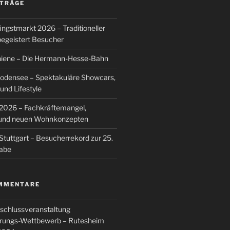
ITRÄGE
ingstmarkt 2026 – Traditioneller
egeistert Besucher
hiene – Die Hermann-Hesse-Bahn
Bodensee – Spektakuläre Showcars,
nd Lifestyle
026 – Fachkräftemangel,
g und neuen Wohnkonzepten
Stuttgart – Besucherrekord zur 25.
abe
MMENTARE
schlussveranstaltung
rungs-Wettbewerb – Rutesheim