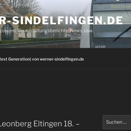
R-SINDELFINGEN.DE
igungen, Veranstaltungsberichte, News, usw.
ext Generation) von werner-sindelfingen.de
Suchen
eonberg Eltingen 18. –
nach: