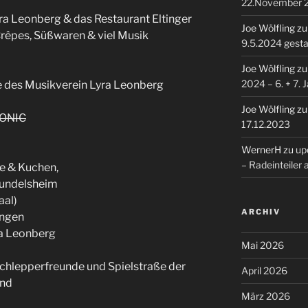
22.November 
ra Leonberg & das Restaurant Eltinger
Joe Wölfling
z
Crêpes, Süßwaren & viel Musik
9.5.2024 gesta
Joe Wölfling
z
2024 – 6. + 7. 
e des Musikverein Lyra Leonberg
Joe Wölfling
z
TONIC
17.12.2023
WernerH
zu
upd
– Radeinteiler
e & Kuchen,
Mundelsheim
aal)
ARCHIV
ingen
ra Leonberg
Mai 2026
Schlepperfreunde und Spielstraße der
April 2026
end
März 2026