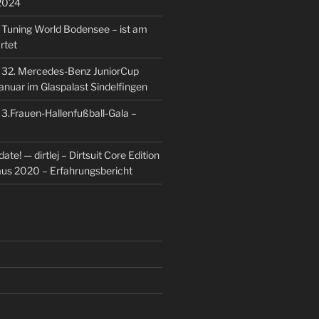
2024
u
Tuning World Bodensee – ist am
rtet
u
32. Mercedes-Benz JuniorCup
Januar im Glaspalast Sindelfingen
u
3.Frauen-Hallenfußball-Gala –
ate! — dirtlej – Dirtsuit Core Edition
 aus 2020 – Erfahrungsbericht