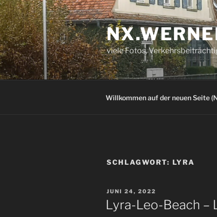
Zum
Inhalt
NX.WERNE
springen
viele Fotos, Verkehrsbeiträcht
Willkommen auf der neuen Seite (N
SCHLAGWORT:
LYRA
VERÖFFENTLICHT
JUNI 24, 2022
AM
Lyra-Leo-Beach – L