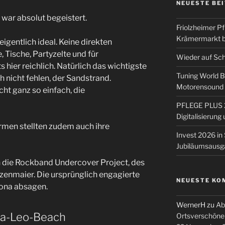
NEUESTE BE
war absolut begeistert.
Friolzheimer Pf
Krämermarkt b
eigentlich ideal. Keine direkten
, Tische, Partyzelte und für
Wieder auf Sc
hier reichlich. Natürlich das wichtigste
Tuning World 
ch nicht fehlen, der Sandstrand.
Motorensound u
cht ganz so einfach, die
PFLEGE PLUS 2
Digitalisierun
men stellten zudem auch ihre
Invest 2026 in 
Jubiläumsausg
 die Rockband Undercover Project, des
zenmaier. Die ursprünglich engagierte
NEUESTE KO
ona absagen.
WernerH
zu
Ab
ra-Leo-Beach
Ortsverschöne