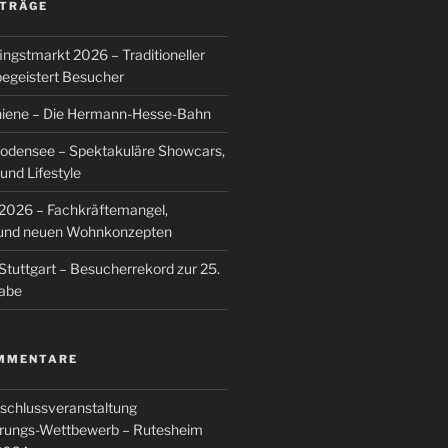
ITRÄGE
ingstmarkt 2026 – Traditioneller
egeistert Besucher
hiene – Die Hermann-Hesse-Bahn
Bodensee – Spektakuläre Showcars,
nd Lifestyle
026 – Fachkräftemangel,
g und neuen Wohnkonzepten
Stuttgart – Besucherrekord zur 25.
abe
MMENTARE
schlussveranstaltung
rungs-Wettbewerb – Rutesheim