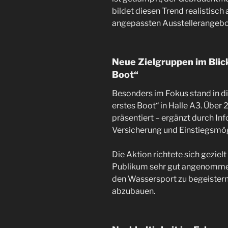
bildet diesen Trend realistisc
angepassten Ausstellerangebo
Neue Zielgruppen im Blic
Boot“
Besonders im Fokus stand in d
erstes Boot“ in Halle A3. Übe
präsentiert – ergänzt durch In
Versicherung und Einstiegsmög
Die Aktion richtete sich gezie
Publikum sehr gut angenommen. 
den Wassersport zu begeister
abzubauen.