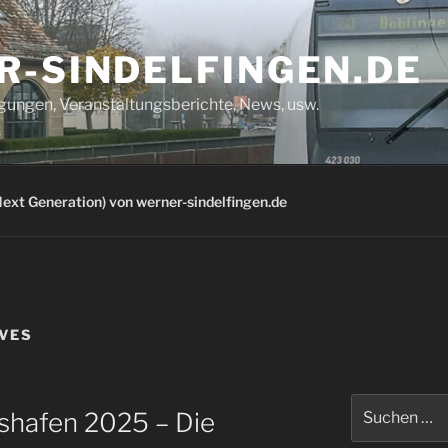
R-SINDELFINGEN.DE
igungen, Veranstaltungsberichte, News, usw.
ext Generation) von werner-sindelfingen.de
VES
Suchen
hshafen 2025 – Die
nach: