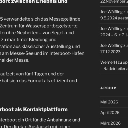
ort zwischen Erlebnis und
22.November 
Joe Wölfling
z
9.5.2024 gesta
25 verwandelte sich das Messegelände
in Zentrum für Wassersportbegeisterte.
Joe Wölfling
z
ten ihre Neuheiten – von Segel- und
2024 – 6. + 7. 
 zu maritimer Kleidung und
Joe Wölfling
z
ation aus klassischer Ausstellung und
17.12.2023
n am Messe-See und im Interboot-Hafen
mal der Messe.
WernerH
zu
upd
– Radeinteiler
aufzeit von fünf Tagen und der
 hat sich das Format als effizient und
ARCHIV
Mai 2026
erboot als Kontaktplattform
April 2026
Interboot ein Ort für die Anbahnung und
März 2026
 Der direkte Austausch mit einer