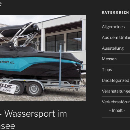
e
KATEGORIEN
Allgemeines
Aus dem Umla
Ausstellung
Messen
Tipps
Uncategorized
Veranstaltung
Verkehrsstöru
– Inhalt –
– Wassersport im
nsee