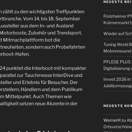
NEUESTE BE
n zählt zu den wichtigsten Treffpunkten
Friolzheimer Pf
rtbranche. Vom 14. bis 18. September
Krämermarkt b
ussteller aus dem In- und Ausland
 Motorboote, Zubehör und Trendsport.
Wieder auf Sc
d Mitmachplattform bot die
Tuning World 
ktneuheiten, sondern auch Probefahrten
Motorensound u
erboot-Hafen.
PFLEGE PLUS 2
24 punktet die Interboot mit kompakter
Digitalisierun
parallel zur Tauchmesse InterDive und
Invest 2026 in 
steller und Erlebnis für Besucher. Der
Jubiläumsausg
rstellern, Händlern und dem Publikum
im Mittelpunkt. Auch Themen wie
altigkeit setzen neue Akzente in der
NEUESTE KO
WernerH
zu
Ab
Ortsverschöne