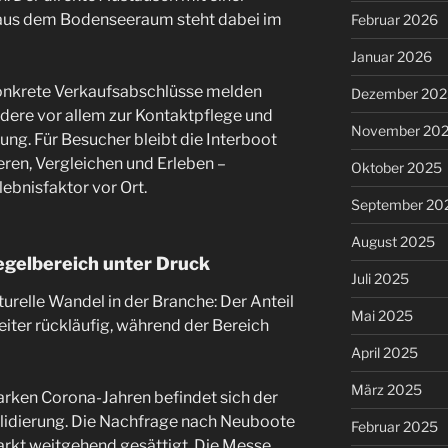
 aus dem Bodenseeraum steht dabei im
Februar 2026
Januar 2026
onkrete Verkaufsabschlüsse melden
Dezember 202
ndere vor allem zur Kontaktpflege und
November 20
ng. Für Besucher bleibt die Interboot
eren, Vergleichen und Erleben –
Oktober 2025
ebnisfaktor vor Ort.
September 20
August 2025
egelbereich unter Druck
Juli 2025
turelle Wandel in der Branche: Der Anteil
Mai 2025
eiter rückläufig, während der Bereich
April 2025
März 2025
rken Corona-Jahren befindet sich der
olidierung. Die Nachfrage nach Neuboote
Februar 2025
rkt weitgehend gesättigt. Die Messe