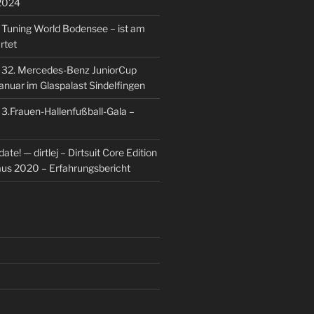
2024
u
Tuning World Bodensee – ist am
rtet
u
32. Mercedes-Benz JuniorCup
Januar im Glaspalast Sindelfingen
u
3.Frauen-Hallenfußball-Gala –
ate! — dirtlej – Dirtsuit Core Edition
 aus 2020 – Erfahrungsbericht