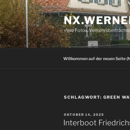
Zum
Inhalt
NX.WERNE
springen
viele Fotos, Verkehrsbeiträcht
Willkommen auf der neuen Seite (N
SCHLAGWORT:
GREEN WA
VERÖFFENTLICHT
OKTOBER 14, 2025
AM
Interboot Friedric