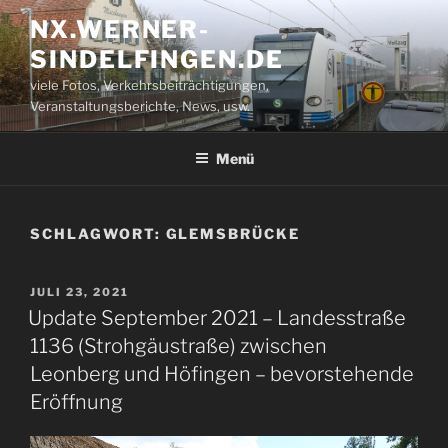
Zum
NX.WERNER-
Inhalt
SINDELFINGEN.DE
springen
viele Fotos, Verkehrsbeiträchtigungen,
Veranstaltungsberichte, News, usw.
Menü
SCHLAGWORT:
GLEMSBRÜCKE
VERÖFFENTLICHT
JULI 23, 2021
AM
Update September 2021 – Landesstraße
1136 (Strohgäustraße) zwischen
Leonberg und Höfingen – bevorstehende
Eröffnung