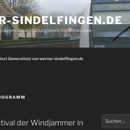
R-SINDELFINGEN.DE
igungen, Veranstaltungsberichte, News, usw.
ext Generation) von werner-sindelfingen.de
ROGRAMM
Suchen
stival der Windjammer in
nach: