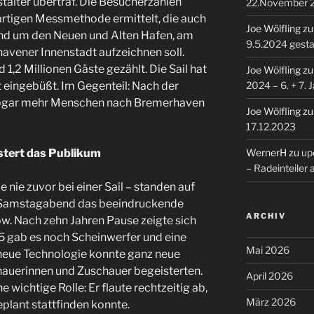
talter übertraf. Die Besucherzahlen
22.November 
artigen Messmethode ermittelt, die auch
Joe Wölfling
z
und um den Neuen und Alten Hafen, am
9.5.2024 gesta
avener Innenstadt aufzeichnen soll.
1,2 Millionen Gäste gezählt. Die Sail hat
Joe Wölfling
z
2024 – 6. + 7. 
ft eingebüßt. Im Gegenteil: Nach der
sogar mehr Menschen nach Bremerhaven
Joe Wölfling
z
17.12.2023
WernerH
zu
upd
stert das Publikum
– Radeinteiler
nie zuvor bei einer Sail – standen auf
 Samstagabend das beeindruckende
ARCHIV
. Nach zehn Jahren Pause zeigte sich
15 gab es noch Scheinwerfer und eine
Mai 2026
neue Technologie konnte ganz neue
chauerinnen und Zuschauer begeisterten.
April 2026
 wichtige Rolle: Er flaute rechtzeitig ab,
März 2026
plant stattfinden konnte.