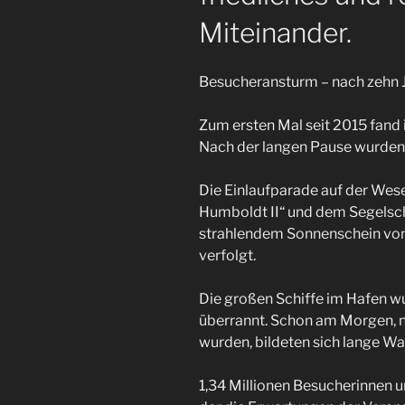
Miteinander.
Besucheransturm – nach zehn 
Zum ersten Mal seit 2015 fand 
Nach der langen Pause wurden 
Die Einlaufparade auf der Wese
Humboldt II“ und dem Segelsch
strahlendem Sonnenschein vo
verfolgt.
Die großen Schiffe im Hafen w
überrannt. Schon am Morgen, 
wurden, bildeten sich lange W
1,34 Millionen Besucherinnen u