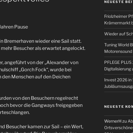
NEUESTE BE
Friolzheimer Pf
Krämermarkt b
Jahren Pause
Wieder auf Sc
in Bremerhaven wieder eine Sail statt.
Tuning World 
mehr Besucher als erwartet angelockt.
Motorensound u
PFLEGE PLUS 2
r, angeführt von der „Alexander von
Digitalisierun
ulschiff „Gorch Fock“, wurde bei
n den Menschen auf den Deichen
Invest 2026 in 
Jubiläumsausg
urden von den Besuchern regelrecht
noch bevor die Gangways freigegeben
NEUESTE KO
arteschlangen.
WernerH
zu
Ab
nd Besucher kamen zur Sail – ein Wert,
Ortsverschöne