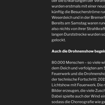
der die Erwartungen der Verans
wurden erstmals mit einer neu
künftig die Besucherströme r
Weserdeich und in der Bremerh
Bereits am Samstag waren rund 
also nichts von ihrer Strahlkra
langen Durststrecke wurden 
gelockt.
Auch die Drohnenshow begei
80.000 Menschen – so viele wie 
dem Deich und verfolgten am
Feuerwerk und die Drohnenshow
der technische Fortschritt: 20
Lichtshow mit Feuerwerk. Die 
Bilder erzeugen, die viele Zus
Dabei spielte auch der Wind eine
sodass die Choreografie wie ge