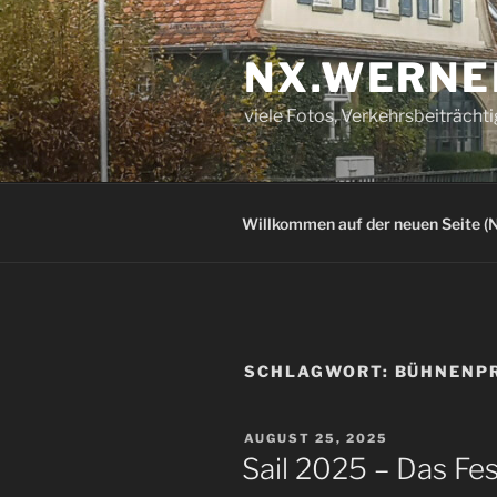
Zum
Inhalt
NX.WERNE
springen
viele Fotos, Verkehrsbeiträcht
Willkommen auf der neuen Seite (N
SCHLAGWORT:
BÜHNENP
VERÖFFENTLICHT
AUGUST 25, 2025
AM
Sail 2025 – Das Fe