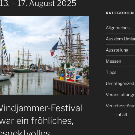
3. – 17. August 2025
KATEGORIEN
Allgemeines
Aus dem Umla
Ausstellung
Messen
Tipps
Uncategorized
Veranstaltung
Windjammer-Festival
Verkehrsstöru
– Inhalt –
ar ein fröhliches,
respektvolles