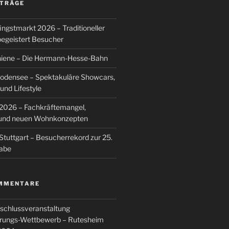
ITRÄGE
ingstmarkt 2026 – Traditioneller
egeistert Besucher
hiene – Die Hermann-Hesse-Bahn
Bodensee – Spektakuläre Showcars,
nd Lifestyle
026 – Fachkräftemangel,
g und neuen Wohnkonzepten
Stuttgart – Besucherrekord zur 25.
abe
MMENTARE
schlussveranstaltung
rungs-Wettbewerb – Rutesheim