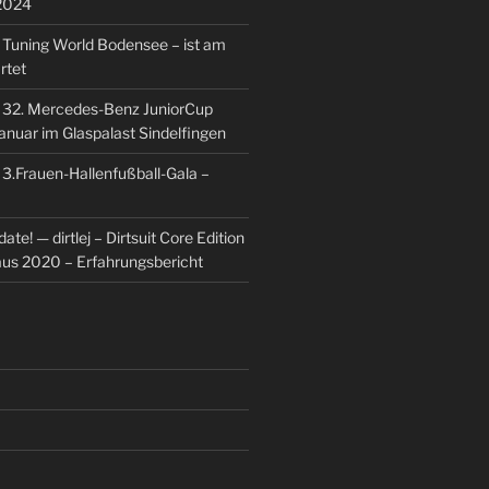
2024
u
Tuning World Bodensee – ist am
rtet
u
32. Mercedes-Benz JuniorCup
Januar im Glaspalast Sindelfingen
u
3.Frauen-Hallenfußball-Gala –
ate! — dirtlej – Dirtsuit Core Edition
 aus 2020 – Erfahrungsbericht