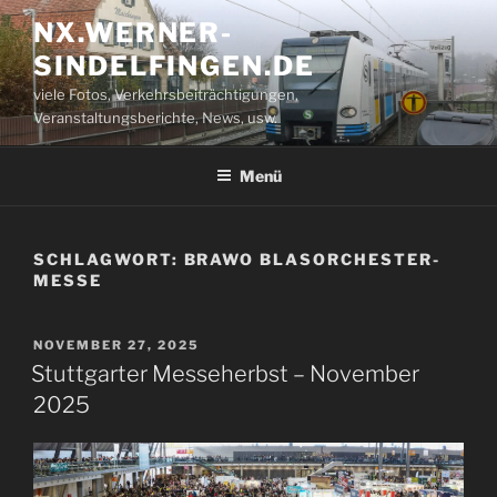
Zum
NX.WERNER-
Inhalt
SINDELFINGEN.DE
springen
viele Fotos, Verkehrsbeiträchtigungen,
Veranstaltungsberichte, News, usw.
Menü
SCHLAGWORT:
BRAWO BLASORCHESTER-
MESSE
VERÖFFENTLICHT
NOVEMBER 27, 2025
AM
Stuttgarter Messeherbst – November
2025