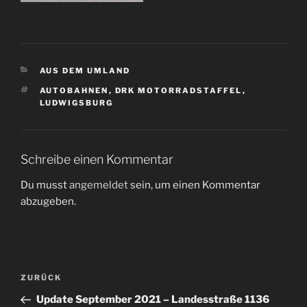
KATEGORIEN
AUS DEM UMLAND
SCHLAGWÖRTER
AUTOBAHNEN
,
DRK MOTORRADSTAFFEL
,
LUDWIGSBURG
Schreibe einen Kommentar
Du musst
angemeldet
sein, um einen Kommentar
abzugeben.
Beitragsnavigation
Vorheriger
ZURÜCK
Beitrag
Update September 2021 – Landesstraße 1136