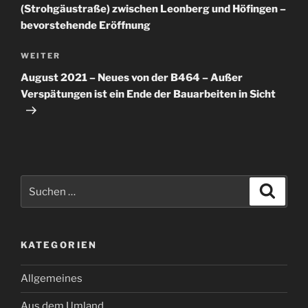
(Strohgäustraße) zwischen Leonberg und Höfingen –
bevorstehende Eröffnung
Nächster
WEITER
Beitrag
August 2021 – Neues von der B464 – Außer
Verspätungen ist ein Ende der Bauarbeiten in Sicht
Suchen
Suche
nach:
KATEGORIEN
Allgemeines
Aus dem Umland