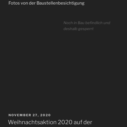
Fotos von der Baustellenbesichtigung
Noch in Bau befindlich und
deshalb gesperrt
VERÖFFENTLICHT
NOVEMBER 27, 2020
AM
Weihnachtsaktion 2020 auf der