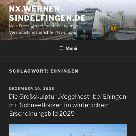
Zum
NX.WERNER-
Inhalt
SINDELFINGEN.DE
springen
viele Fotos, Verkehrsbeiträchtigungen,
Veranstaltungsberichte, News, usw.
Menü
SCHLAGWORT:
EHNINGEN
VERÖFFENTLICHT
DEZEMBER 20, 2025
AM
Die Großskulptur „Vogelnest“ bei Ehingen
mit Schneeflocken im winterlichem
Erscheinungsbild 2025