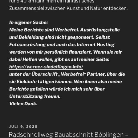
rund 40 km kann man ein fantastisches
Zusammenspiel zwischen Kunst und Natur entdecken.
In eigener Sache:
Meine Berichte sind Werbefrei. Ausrüstungsteile
und Bekleidung sind nicht gesponsert. Selbst
Fotoausrüstung und auch das Internet Hosting
werden von mir persönlich finanziert. Wenn sie mir
dabei Helfen wollen, gibt es auf meiner Seite:
https://werner-sindelfingen.info/
unter der
Überschrift „Werbefrei“
Partner, über die
sie Einkäufe tätigen können. Wen ihnen also meine
Berichte gefallen würde ich mich sehr über
Unterstützung freuen.
Vielen Dank.
VERÖFFENTLICHT
JULI 9, 2020
AM
Radschnellweg Bauabschnitt Böblingen –